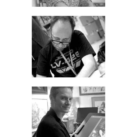
MAURICET
Auteurs 2017
·
Auteurs 2022
·
Auteurs 2023
MAURY WILLIAM
Auteurs 2023