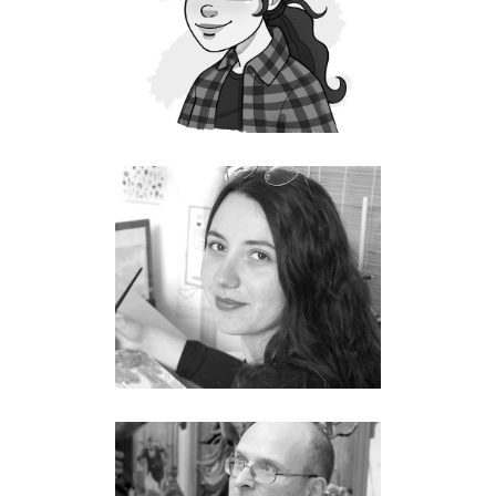
SCHOLTES NADINE
Auteurs 2023
SIX NINA
Auteurs 2023