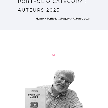
PORTFOLIO CATEGORY :
AUTEURS 2023
Home
/ Portfolio Category /
Auteurs 2023
All
ACHDÉ
Auteurs 2023