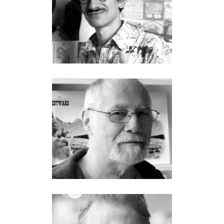
EL HAMOURI ANISS
Auteurs 2023
FERN
Auteurs 2019
·
Auteurs 2021
·
Auteurs
2022
·
Auteurs 2023
·
Auteurs 2024
·
Auteurs 2025