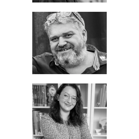
MARTHE CHRISTIAN
Auteurs 2023
MARTINS SANDRA
Auteurs 2023
·
Auteurs 2024
·
Auteurs
2025