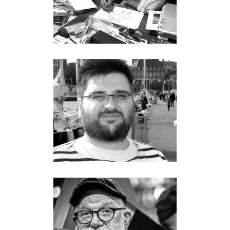
Auteurs 2023
CHANDRE
Auteurs 2019
·
Auteurs 2021
·
Auteurs
2022
·
Auteurs 2023
CLOODE