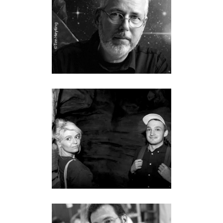
VOGT MICHAEL
Auteurs 2019
·
Auteurs 2023
·
Auteurs 2025
WAR AND PEAS
Auteurs 2022
·
Auteurs 2023