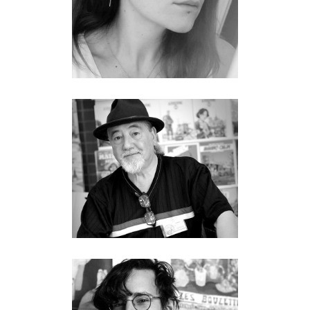
Auteurs 2023
DI SANO BRUNO
Auteurs 2018
·
Auteurs 2023