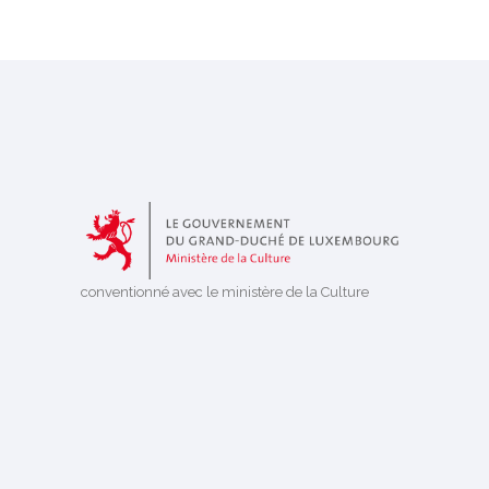
conventionné avec le ministère de la Culture