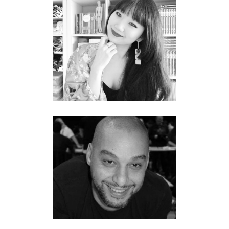
KAUFMANN SABRINA
Auteurs 2019
·
Auteurs 2021
·
Auteurs
2022
·
Auteurs 2023
·
Auteurs 2024
·
Auteurs 2025
KHALED AFIF
Auteurs 2023