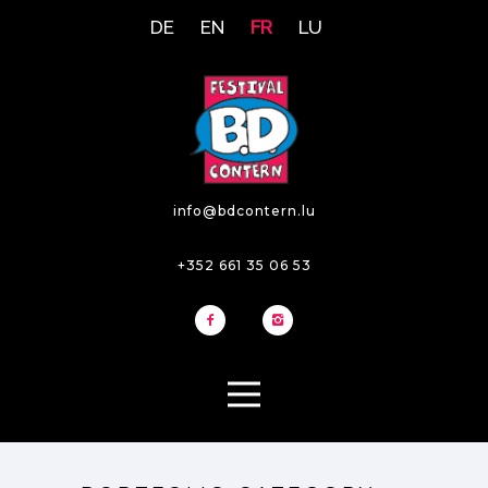
DE
EN
FR
LU
info@bdcontern.lu
+352 661 35 06 53