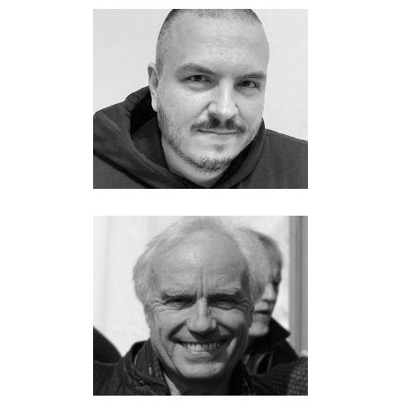
LAPUSS
Auteurs 2022
·
Auteurs 2023
LUGUY PHILIPPE
Auteurs 2019
·
Auteurs 2023
·
Auteurs
2024