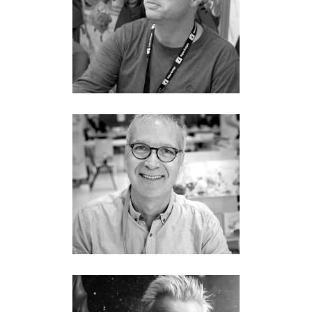
TRIFOGLI FRANCESCO
Auteurs 2023
·
Auteurs 2024
TURLAN LUC
Auteurs 2017
·
Auteurs 2023