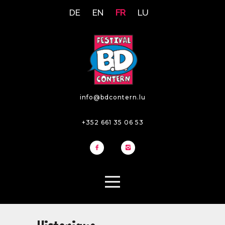
DE
EN
FR
LU
info@bdcontern.lu
+352 661 35 06 53