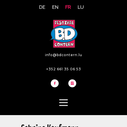
DE
EN
FR
LU
info@bdcontern.lu
+352 661 35 06 53