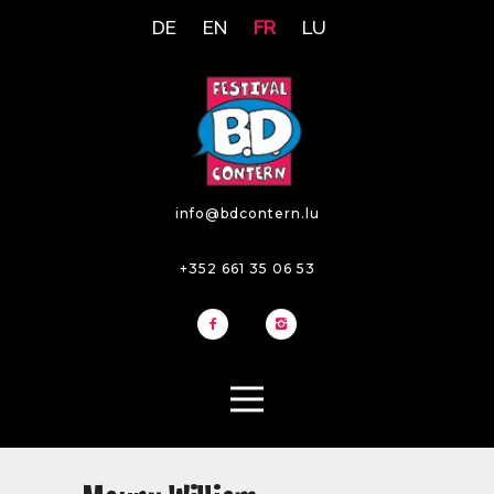
DE
EN
FR
LU
info@bdcontern.lu
+352 661 35 06 53