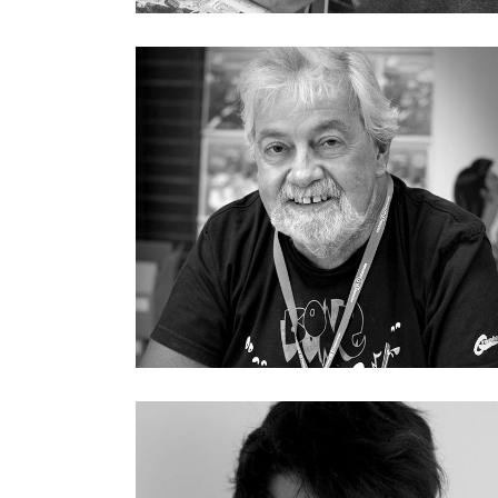
CZUGA LUCIEN
Auteurs 2019
·
Auteurs 2022
·
Auteurs 2024
·
Auteurs 2