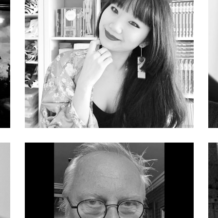
KAUFMANN SABRINA
Auteurs 2019
·
Auteurs 2021
·
Auteurs 2022
·
Auteurs 2023
·
Auteurs 2024
·
Auteurs 2025
MARGERIN FRANK