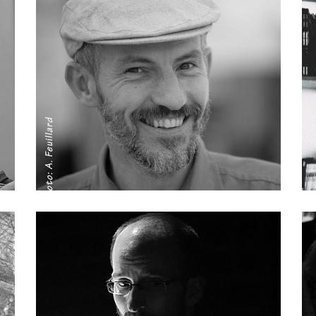
ANSAR CHRISTOPHE
23
·
Auteurs 2024
BLARY BENOÎT