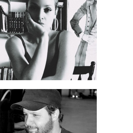
BERGER PAULINE
Auteurs 2024
BORIAU DAVID