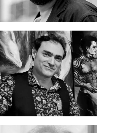
HOYAS CHRISTOPHE
Auteurs 2024