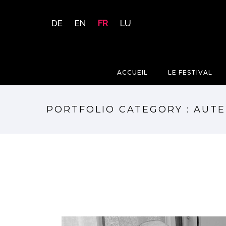
DE
EN
FR
LU
ACCUEIL
LE FESTIVAL
PORTFOLIO CATEGORY : AUTE