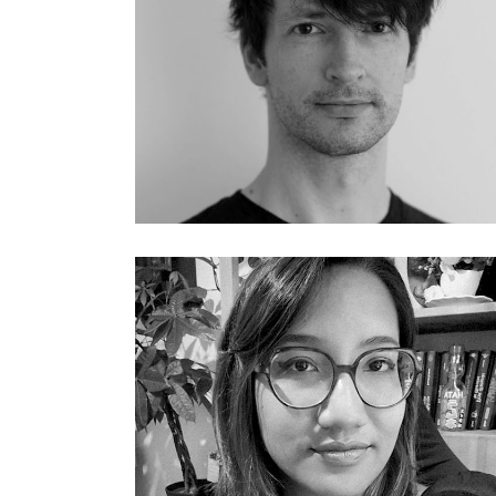
EICHINGER DANIEL
Auteurs 2024
GARÇON LISE
Auteurs 2024