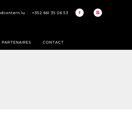
bdcontern.lu
+352 661 35 06 53
PARTENAIRES
CONTACT