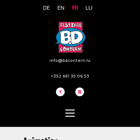
DE
EN
FR
LU
info@bdcontern.lu
+352 661 35 06 53