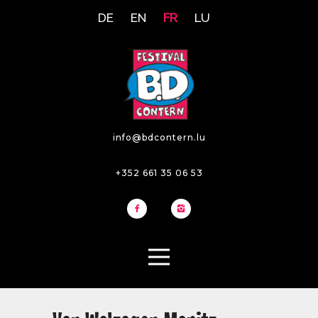
DE
EN
FR
LU
info@bdcontern.lu
+352 661 35 06 53