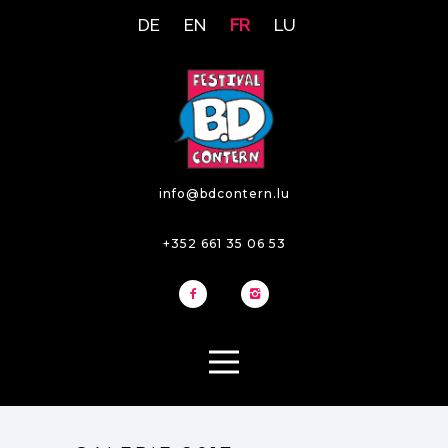
DE
EN
FR
LU
info@bdcontern.lu
+352 661 35 06 53