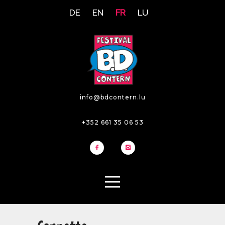
DE
EN
FR
LU
info@bdcontern.lu
+352 661 35 06 53