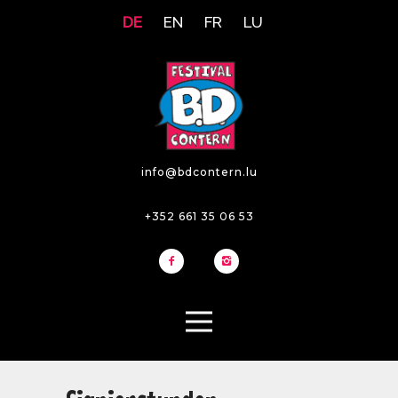
DE
EN
FR
LU
info@bdcontern.lu
+352 661 35 06 53