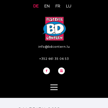
DE
EN
FR
LU
info@bdcontern.lu
+352 661 35 06 53